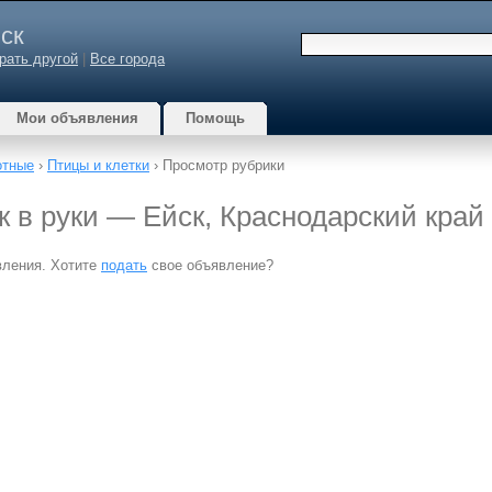
ск
рать другой
|
Все города
Мои объявления
Помощь
отные
›
Птицы и клетки
› Просмотр рубрики
к в руки — Ейск, Краснодарский край
вления. Хотите
подать
свое объявление?