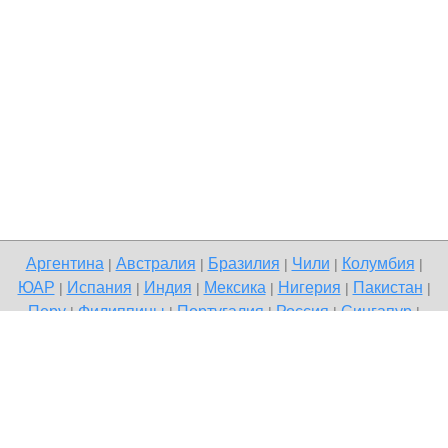
Аргентина
Австралия
Бразилия
Чили
Колумбия
|
|
|
|
|
ЮАР
Испания
Индия
Мексика
Нигерия
Пакистан
|
|
|
|
|
|
Перу
Филиппины
Португалия
Россия
Сингапур
|
|
|
|
|
Великобритания
США
Венесуэла
|
|
Copyright © 2026 Terdo — доска бесплатных объявлений, Ейск
Напишите нам
Политика конфиденциальности
|