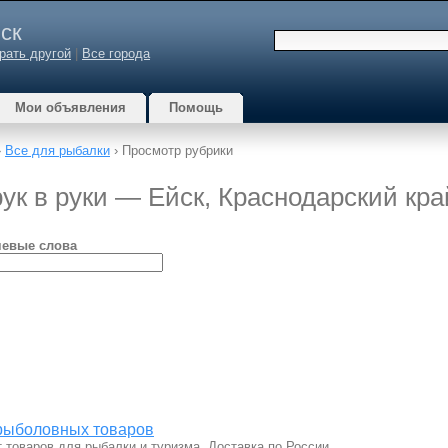
ск
рать другой
|
Все города
Мои объявления
Помощь
›
Все для рыбалки
› Просмотр рубрики
ук в руки — Ейск, Краснодарский кра
евые слова
 рыболовных товаров
товаров для рыбалки и туризма. Доставка по России.