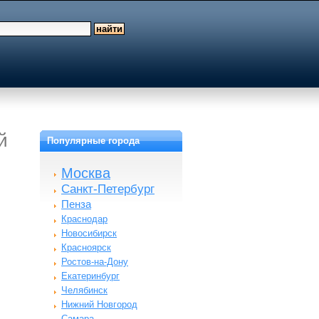
й
Популярные города
Москва
Санкт-Петербург
Пенза
Краснодар
Новосибирск
Красноярск
Ростов-на-Дону
Екатеринбург
Челябинск
Нижний Новгород
Самара