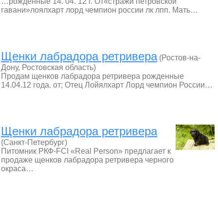
…рожденные 14. 04. 12 г. От«стражи петровской
гавани»лоялхарт лорд чемпион россии лк лпп. Мать…
Щенки лабрадора ретривера
(Ростов-на-
Дону, Ростовская область)
Продам щенков лабрадора ретривера рожденные
14.04.12 года. от; Отец Лойялхарт Лорд чемпион России…
Щенки лабрадора ретривера
(Санкт-Петербург)
Питомник РКФ-FCI «Real Person» предлагает к
продаже щенков лабрадора ретривера черного
окраса…