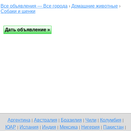
Все объявления — Все города
›
Домашние животные
›
Собаки и щенки
Аргентина
Австралия
Бразилия
Чили
Колумбия
|
|
|
|
|
ЮАР
Испания
Индия
Мексика
Нигерия
Пакистан
|
|
|
|
|
|