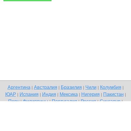
Аргентина
Австралия
Бразилия
Чили
Колумбия
|
|
|
|
|
ЮАР
Испания
Индия
Мексика
Нигерия
Пакистан
|
|
|
|
|
|
Перу
Филиппины
Португалия
Россия
Сингапур
|
|
|
|
|
Великобритания
США
Венесуэла
|
|
Copyright © 2026 Terdo — доска бесплатных объявлений, Ейск
Напишите нам
Политика конфиденциальности
|