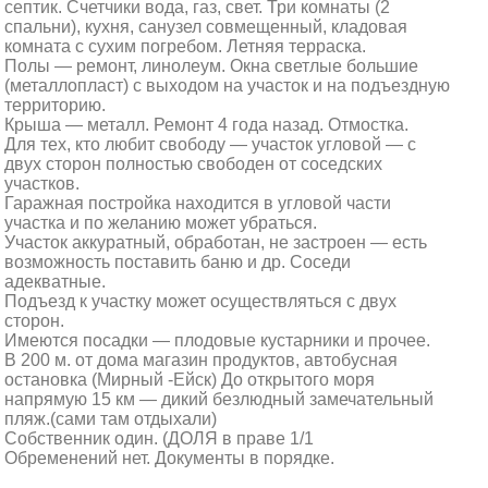
септик. Счетчики вода, газ, свет. Три комнаты (2
спальни), кухня, санузел совмещенный, кладовая
комната с сухим погребом. Летняя терраска.
Полы — ремонт, линолеум. Окна светлые большие
(металлопласт) с выходом на участок и на подъездную
территорию.
Крыша — металл. Ремонт 4 года назад. Отмостка.
Для тех, кто любит свободу — участок угловой — с
двух сторон полностью свободен от соседских
участков.
Гаражная постройка находится в угловой части
участка и по желанию может убраться.
Участок аккуратный, обработан, не застроен — есть
возможность поставить баню и др. Соседи
адекватные.
Подъезд к участку может осуществляться с двух
сторон.
Имеются посадки — плодовые кустарники и прочее.
В 200 м. от дома магазин продуктов, автобусная
остановка (Мирный -Ейск) До открытого моря
напрямую 15 км — дикий безлюдный замечательный
пляж.(сами там отдыхали)
Собственник один. (ДОЛЯ в праве 1/1
Обременений нет. Документы в порядке.