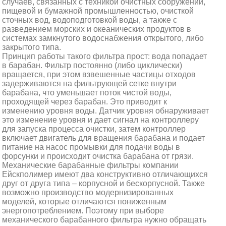
случаев, связанных с техникой очистных сооружений,
пищевой и бумажной промышленностью, очисткой
сточных вод, водоподготовкой воды, а также с
разведением морских и океанических продуктов в
системах замкнутого водоснабжения открытого, либо
закрытого типа.
Принцип работы такого фильтра прост: вода попадает
в барабан. Фильтр постоянно (либо циклически)
вращается, при этом взвешенные частицы отходов
задерживаются на фильтрующей сетке внутри
барабана, что уменьшает поток чистой воды,
проходящей через барабан. Это приводит к
изменению уровня воды. Датчик уровня обнаруживает
это изменение уровня и дает сигнал на контроллеру
для запуска процесса очистки, затем контроллер
включает двигатель для вращения барабана и подает
питание на насос промывки для подачи воды в
форсунки и происходит очистка барабана от грязи.
Механические барабанные фильтры компании
Ейскполимер имеют два конструктивно отличающихся
друг от друга типа – корпусной и бескорпусной. Также
возможно производство модернизированных
моделей, которые отличаются пониженным
энергопотреблением. Поэтому при выборе
механического барабанного фильтра нужно обращать